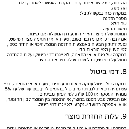
ההזמנה, יש ליצור איתנו קשר בהקדם האפשרי לאחר קבלת
ההזמנה.
במקרה כזה נבקש לקבל:
מספר הזמנה
שם מלא
תיאור הבעיה
תמונות של המוצר, האריזה ותעודת המשלוח אם קיימת
אם יתברר כי אכן מדובר בפגם, טעות או אי התאמה מצד הפי פט,
נפעל לתיקון הבעיה באמצעות החלפת המוצר, זיכוי או החזר כספי,
לפי העניין ולפי הוראות הדין.
במקרה של פגם או אי התאמה, לא ייגבו דמי ביטול, ועלות ההחזרה
תחול על הפי פט, ככל שנדרש להחזיר את המוצר.
8. דמי ביטול
במקרה של ביטול עסקה שאינו נובע מפגם, טעות או אי התאמה, הפי
פט תהיה רשאית לגבות דמי ביטול בהתאם לדין, בשיעור של עד 5%
ממחיר העסקה או 100 ש"ח, לפי הנמוך מביניהם.
אם הביטול נובע מפגם במוצר, אי התאמה בין המוצר לבין ההזמנה,
או אי אספקה במועד שנקבע, לא ייגבו דמי ביטול.
9. עלות החזרת מוצר
במקרה של החזרה שאינה נובעת מפגם, טעות או אי התאמה, עלות