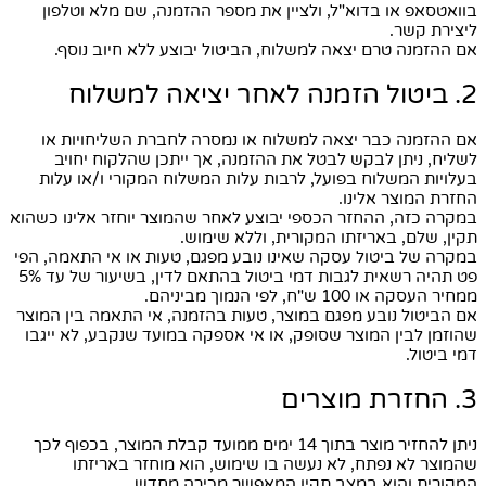
בוואטסאפ או בדוא"ל, ולציין את מספר ההזמנה, שם מלא וטלפון
ליצירת קשר.
אם ההזמנה טרם יצאה למשלוח, הביטול יבוצע ללא חיוב נוסף.
2. ביטול הזמנה לאחר יציאה למשלוח
אם ההזמנה כבר יצאה למשלוח או נמסרה לחברת השליחויות או
לשליח, ניתן לבקש לבטל את ההזמנה, אך ייתכן שהלקוח יחויב
בעלויות המשלוח בפועל, לרבות עלות המשלוח המקורי ו/או עלות
החזרת המוצר אלינו.
במקרה כזה, ההחזר הכספי יבוצע לאחר שהמוצר יוחזר אלינו כשהוא
תקין, שלם, באריזתו המקורית, וללא שימוש.
במקרה של ביטול עסקה שאינו נובע מפגם, טעות או אי התאמה, הפי
פט תהיה רשאית לגבות דמי ביטול בהתאם לדין, בשיעור של עד 5%
ממחיר העסקה או 100 ש"ח, לפי הנמוך מביניהם.
אם הביטול נובע מפגם במוצר, טעות בהזמנה, אי התאמה בין המוצר
שהוזמן לבין המוצר שסופק, או אי אספקה במועד שנקבע, לא ייגבו
דמי ביטול.
3. החזרת מוצרים
ניתן להחזיר מוצר בתוך 14 ימים ממועד קבלת המוצר, בכפוף לכך
שהמוצר לא נפתח, לא נעשה בו שימוש, הוא מוחזר באריזתו
המקורית והוא במצב תקין המאפשר מכירה מחדש.