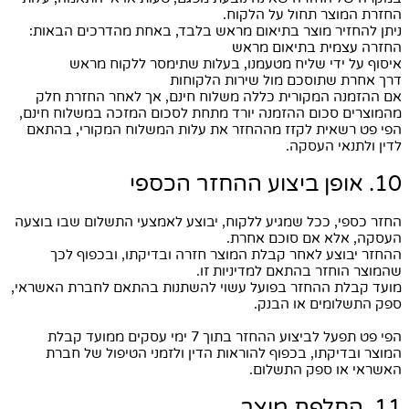
החזרת המוצר תחול על הלקוח.
ניתן להחזיר מוצר בתיאום מראש בלבד, באחת מהדרכים הבאות:
החזרה עצמית בתיאום מראש
איסוף על ידי שליח מטעמנו, בעלות שתימסר ללקוח מראש
דרך אחרת שתוסכם מול שירות הלקוחות
אם ההזמנה המקורית כללה משלוח חינם, אך לאחר החזרת חלק
מהמוצרים סכום ההזמנה יורד מתחת לסכום המזכה במשלוח חינם,
הפי פט רשאית לקזז מההחזר את עלות המשלוח המקורי, בהתאם
לדין ולתנאי העסקה.
10. אופן ביצוע ההחזר הכספי
החזר כספי, ככל שמגיע ללקוח, יבוצע לאמצעי התשלום שבו בוצעה
העסקה, אלא אם סוכם אחרת.
ההחזר יבוצע לאחר קבלת המוצר חזרה ובדיקתו, ובכפוף לכך
שהמוצר הוחזר בהתאם למדיניות זו.
מועד קבלת ההחזר בפועל עשוי להשתנות בהתאם לחברת האשראי,
ספק התשלומים או הבנק.
הפי פט תפעל לביצוע ההחזר בתוך 7 ימי עסקים ממועד קבלת
המוצר ובדיקתו, בכפוף להוראות הדין ולזמני הטיפול של חברת
האשראי או ספק התשלום.
11. החלפת מוצר