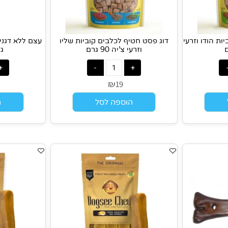
ו וזרעי
דוג פסט חטיף לכלבים קוביות שליו
עצם ללא דגנים ב
וזרעי צ’יה 90 גרם
גדול 100 גר
₪
5
19
הוספה לסל
הוס