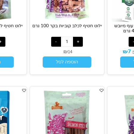
יובש
ילוט חטיף לכלב קוביות בקר 100 גרם
₪
4
14
הוספה לסל
הוס