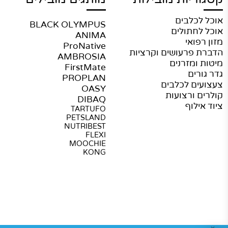
ריות מובילות
מותגים מובילים
מי
כלבים
BLACK OLYMPUS
או
חתולים
ANIMA
מו
פואי
ProNative
מש
פרעושים וקרציות
AMBROSIA
תק
ומזרנים
FirstMate
מד
רים
PROPLAN
הח
ם לכלבים
OASY
צו
 ורצועות
DIBAQ
ילוף
TARTUFO
PETSLAND
NUTRIBEST
FLEXI
MOOCHIE
KONG