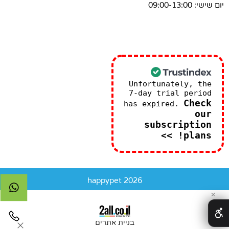
יום שישי: 09:00-13:00
Unfortunately, the
7-day trial period
Check
has expired.
our
subscription
plans! >>
happypet 2026
✕
בניית אתרים