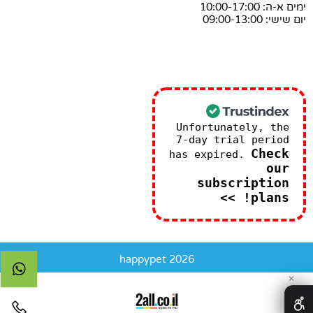
ימים א-ה: 10:00-17:00
יום שישי: 09:00-13:00
Unfortunately, the
7-day trial period
Check
has expired.
our
subscription
plans! >>
happypet 2026
✕