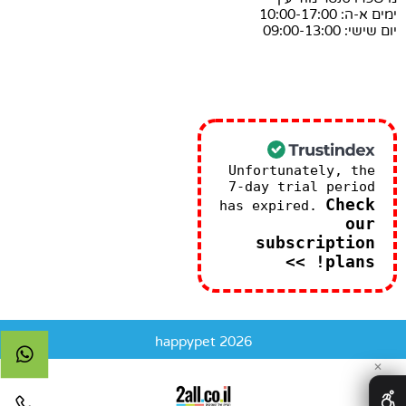
ימים א-ה: 10:00-17:00
יום שישי: 09:00-13:00
Unfortunately, the
7-day trial period
Check
has expired.
our
subscription
plans! >>
happypet 2026
✕