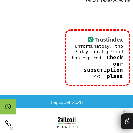
יום שישי: 09:00-13:00
Unfortunately, the
7-day trial period
Check
has expired.
our
subscription
plans! >>
happypet 2026
✕
בניית אתרים