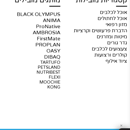
ריות מובילות
מותגים מובילים
מי
כלבים
BLACK OLYMPUS
או
חתולים
ANIMA
מו
פואי
ProNative
מש
פרעושים וקרציות
AMBROSIA
תק
ומזרנים
FirstMate
מד
רים
PROPLAN
הח
ם לכלבים
OASY
צו
 ורצועות
DIBAQ
ילוף
TARTUFO
PETSLAND
NUTRIBEST
FLEXI
MOOCHIE
KONG