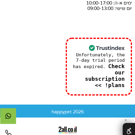
ימים א-ה: 10:00-17:00
יום שישי: 09:00-13:00
Unfortunately, the
7-day trial period
Check
has expired.
our
subscription
plans! >>
happypet 2026
✕